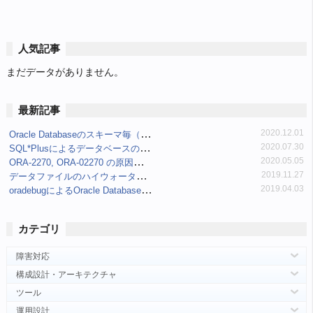
人気記事
まだデータがありません。
最新記事
Oracle Databaseのスキーマ毎（ユーザ毎）表領域使用量の制限と確認
2020.12.01
SQL*Plusによるデータベースの接続について
2020.07.30
ORA-2270, ORA-02270 の原因と対処
2020.05.05
データファイルのハイウォーター・マーク(最高水位標/High-water Mark/HWM)を確認する
2019.11.27
oradebugによるOracle Databaseのイベント(event/events)設定確認
2019.04.03
カテゴリ
障害対応
構成設計・アーキテクチャ
ツール
運用設計