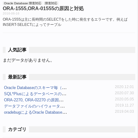
Oracle Database 障害対応
障害対応
ORA-1555,ORA-01555の原因と対処
2016-06-16
ORA-1555は主に長時間のSELECTをした時に発生するエラーです。例えば
INSERT-SELECTによってテーブル
人気記事
まだデータがありません。
最新記事
Oracle Databaseのスキーマ毎（ユーザ毎）表領域使用量の制限と確認
2020.12.01
SQL*Plusによるデータベースの接続について
2020.07.30
ORA-2270, ORA-02270 の原因と対処
2020.05.05
データファイルのハイウォーター・マーク(最高水位標/High-water Mark/HWM)を確認する
2019.11.27
oradebugによるOracle Databaseのイベント(event/events)設定確認
2019.04.03
カテゴリ