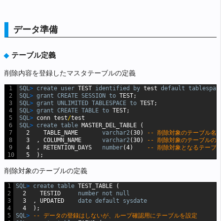
データ準備
テーブル定義
削除内容を登録したマスタテーブルの定義
1
SQL
>
create
user
TEST
identified
by
test
default
tablespac
2
SQL
>
grant
CREATE
SESSION
to
TEST;
3
SQL
>
grant
UNLIMITED
TABLESPACE
to
TEST;
4
SQL
>
grant
CREATE
TABLE
to
TEST;
5
SQL
>
conn
test
/
test
6
SQL
>
create
table
MASTER_DEL_TABLE
(
7
2
TABLE_NAME
varchar2
(30)
-- 削除対象のテーブル名
8
3
,
COLUMN_NAME
varchar2
(30)
-- 削除対象のテーブルの
9
4
,
RETENTION_DAYS
number
(4)
-- 削除対象となるテーブ
10
5
);
削除対象のテーブルの定義
1
SQL
>
create
table
TEST_TABLE
(
2
2
TESTID
number
not
null
3
3
,
UPDATED
date
default
sysdate
4
4
);
5
SQL
>
-- データの登録はしないが、ループ確認用にテーブルを設定