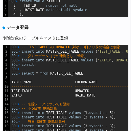
6
SQL
>
create
table
ZAIKO
(
7
2
TESTID
number
not
null
8
3
,
HAIKI_DATE
date
default
sysdate
9
4
);
データ登録
削除対象のテーブルをマスタに登録
1
SQL
>
-- TEST_TABLE の UPDATED 列が、3日より前の場合は削除
2
SQL
>
insert
into
MASTER_DEL_TABLE
values
(
'TEST_TABLE'
,
'UP
3
SQL
>
-- ダミーデータ（その他例として登録）
4
SQL
>
insert
into
MASTER_DEL_TABLE
values
(
'ZAIKO'
,
'UPDATED
5
SQL
>
commit
;
6
SQL
>
7
SQL
>
select
*
from
MASTER_DEL_TABLE;
8
9
TABLE_NAME
COLUMN_NAME
10
------------------------------ ---------------------------
11
TEST_TABLE
UPDATED
12
ZAIKO
HAIKI_DATE
13
14
SQL
>
-- 削除データについても登録
15
SQL
>
-- 4-5日前 削除対象
16
SQL
>
insert
into
TEST_TABLE
values
(1,
sysdate
-
5);
17
SQL
>
insert
into
TEST_TABLE
values
(2,
sysdate
-
4);
18
SQL
>
-- 当日-3日前 削除対象外
19
SQL
>
insert
into
TEST_TABLE
values
(3,
sysdate
-
3);
20
SQL
>
insert
into
TEST_TABLE
values
(4,
sysdate
-
2);