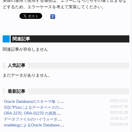
実際の運用で使用する場合は、エラーになったらその場で止まるな
どするため、エラーケースを考えて実装してください。
関連記事
関連記事が存在しません
人気記事
まだデータがありません。
最新記事
Oracle Databaseのスキーマ毎（ユーザ毎）表領域使用量の制限と確認
2020.12.01
SQL*Plusによるデータベースの接続について
2020.07.30
ORA-2270, ORA-02270 の原因と対処
2020.05.05
データファイルのハイウォーター・マーク(最高水位標/High-water Mark/HWM)を確認する
2019.11.27
oradebugによるOracle Databaseのイベント(event/events)設定確認
2019.04.03