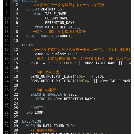
6
SQL
>
DECLARE
7
2
-- マスタからデータを取得するカーソルを定義
8
3
CURSOR
cDelMst
IS
9
4
select
TABLE_NAME
10
5
,
COLUMN_NAME
11
6
,
RETENTION_DAYS
12
7
from
MASTER_DEL_TABLE;
13
8
-- 一時的に SQL 文を格納する変数
14
9
vSQL
VARCHAR2
(4000);
15
10
16
11
BEGIN
17
12
-- カーソルで指定したマスタデータをループし、1行ずつ処理を
18
13
FOR
vRec
IN
cDelMst
LOOP
19
14
-- 表名、列名は解析用に先に文字列化を行う。日付はバイン
20
15
vSQL
:=
'DELETE FROM '
||
vRec.TABLE_NAME
||
' WH
21
16
22
17
-- SQL 文を出力
23
18
DBMS_OUTPUT.PUT_LINE(
'SQL='
||
vSQL);
24
19
DBMS_OUTPUT.PUT_LINE(
'Table='
||
vRec.TABLE_NAME
25
20
26
21
-- SQL の実行
27
22
EXECUTE
IMMEDIATE
vSQL
28
23
USING
IN
vRec.RETENTION_DAYS;
29
24
30
25
COMMIT
;
31
26
END
LOOP;
32
27
33
28
EXCEPTION
34
29
WHEN
NO_DATA_FOUND
THEN
35
30
-- 例外を無視