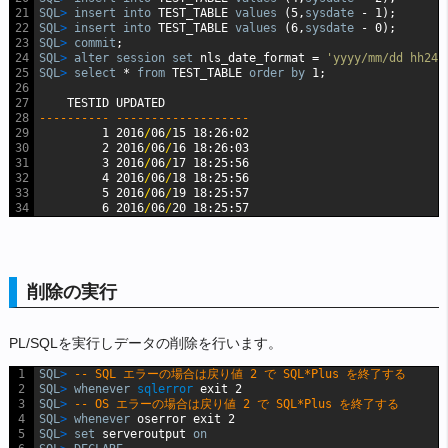
21
SQL
>
insert
into
TEST_TABLE
values
(5,
sysdate
-
1);
22
SQL
>
insert
into
TEST_TABLE
values
(6,
sysdate
-
0);
23
SQL
>
commit
;
24
SQL
>
alter
session
set
nls_date_format
=
'yyyy/mm/dd hh24:
25
SQL
>
select
*
from
TEST_TABLE
order
by
1;
26
27
TESTID
UPDATED
28
---------- -------------------
29
1
2016
/
06
/
15
18:26:02
30
2
2016
/
06
/
16
18:26:03
31
3
2016
/
06
/
17
18:25:56
32
4
2016
/
06
/
18
18:25:56
33
5
2016
/
06
/
19
18:25:57
34
6
2016
/
06
/
20
18:25:57
削除の実行
PL/SQLを実行しデータの削除を行います。
1
SQL
>
-- SQL エラーの場合は戻り値 2 で SQL*Plus を終了する
2
SQL
>
whenever
sqlerror
exit
2
3
SQL
>
-- OS エラーの場合は戻り値 2 で SQL*Plus を終了する
4
SQL
>
whenever
oserror
exit
2
5
SQL
>
set
serveroutput
on