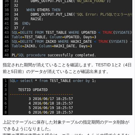
36
31
DBMS_OUTPUT.PUT_LINE(
'NO_DATA_FOUND'
);
37
32
38
33
WHEN
OTHERS
THEN
39
34
DBMS_OUTPUT.PUT_LINE(
'SQL Error: PL/SQLでエラー
40
35
RAISE;
41
36
END
;
42
37
/
43
SQL
=
DELETE
FROM
TEST_TABLE
WHERE
UPDATED
<
TRUNC
(
SYSDATE
)
44
Table
=
TEST_TABLE,
Column
=
UPDATED,
Days
=
3
45
SQL
=
DELETE
FROM
ZAIKO
WHERE
HAIKI_DATE
<
TRUNC
(
SYSDATE
)
-
46
Table
=
ZAIKO,
Column
=
HAIKI_DATE,
Days
=
3
47
48
PL
/
SQL
procedure
successfully
completed.
指定された期間が消えていることを確認します。TESTID 1と2（4日
前と5日前）のデータが消えていることが確認出来ます。
1
SQL
>
select
*
from
TEST_TABLE
order
by
1;
2
3
TESTID
UPDATED
4
---------- -------------------
5
3
2016
/
06
/
17
18:25:57
6
4
2016
/
06
/
18
18:25:57
7
5
2016
/
06
/
19
18:25:57
8
6
2016
/
06
/
20
18:25:57
上記でテーブルに保存した対象テーブルの指定期間のデータ削除が
できるようになりました。